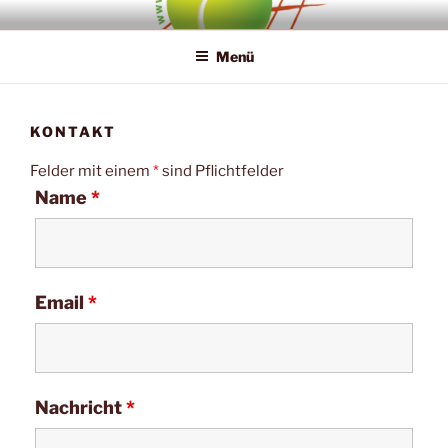
Zum
TENNIS & SQUASHPARK
Inhalt
ROTHAARGEBIRGE
Menü
springen
KONTAKT
Felder mit einem
*
sind Pflichtfelder
Name
*
Email
*
Nachricht
*